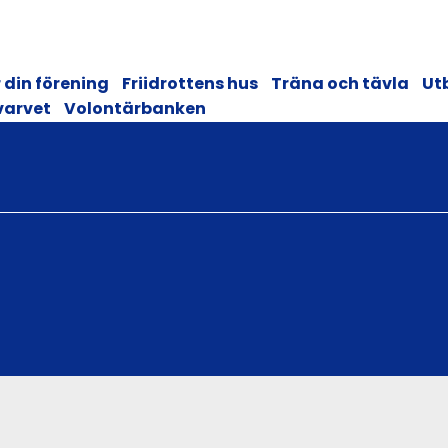
 din förening
Friidrottens hus
Träna och tävla
Ut
varvet
Volontärbanken