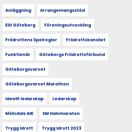
Anläggning
Arrangemangsstöd
Elit Göteborg
Föreningsutveckling
Friidrottens Spelregler
Friidrottskansliet
Funktionär
Göteborgs Friidrottsförbund
Göteborgsvarvet
Göteborgsvarvet Marathon
Ideellt ledarskap
Ledarskap
Mölndals AIK
SM Halvmaraton
Trygg Idrott
Trygg Idrott 2023