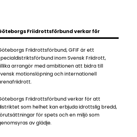
Göteborgs Friidrottsförbund verkar för
Göteborgs Friidrottsförbund, GFIF är ett
specialdistriktsförbund inom Svensk Friidrott,
tillika arrangör med ambitionen att bidra till
svensk motionslöpning och internationell
arenafriidrott.
Göteborgs Friidrottsförbund verkar för att
distriktet som helhet kan erbjuda idrottslig bredd,
förutsättningar för spets och en miljö som
genomsyras av glädje.