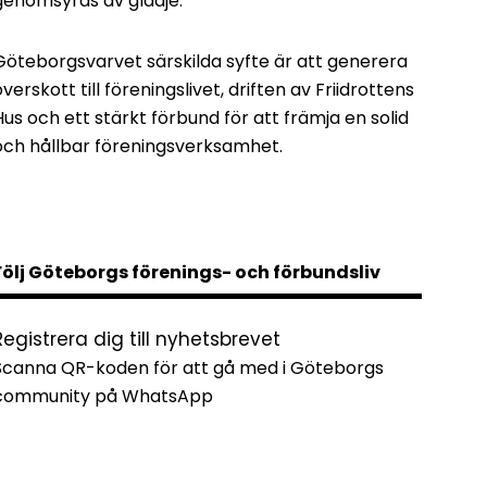
genomsyras av glädje.
Göteborgsvarvet särskilda syfte är att generera
överskott till föreningslivet, driften av Friidrottens
Hus och ett stärkt förbund för att främja en solid
och hållbar föreningsverksamhet.
Följ Göteborgs förenings- och förbundsliv
Registrera dig till nyhetsbrevet
Scanna QR-koden för att gå med i Göteborgs
community på WhatsApp