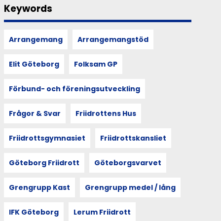
Keywords
Arrangemang
Arrangemangstöd
Elit Göteborg
Folksam GP
Förbund- och föreningsutveckling
Frågor & Svar
Friidrottens Hus
Friidrottsgymnasiet
Friidrottskansliet
Göteborg Friidrott
Göteborgsvarvet
Grengrupp Kast
Grengrupp medel / lång
IFK Göteborg
Lerum Friidrott