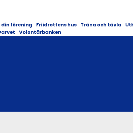
 din förening
Friidrottens hus
Träna och tävla
Ut
varvet
Volontärbanken