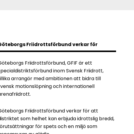
Göteborgs Friidrottsförbund verkar för
Göteborgs Friidrottsförbund, GFIF är ett
specialdistriktsförbund inom Svensk Friidrott,
tillika arrangör med ambitionen att bidra till
svensk motionslöpning och internationell
arenafriidrott.
Göteborgs Friidrottsförbund verkar för att
distriktet som helhet kan erbjuda idrottslig bredd,
förutsättningar för spets och en miljö som