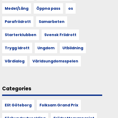
Medel/Lång
Öppna pass
os
Parafriidrott
Samarbeten
Starterklubben
Svensk Friidrott
Trygg Idrott
Ungdom
Utbildning
Vårdialog
Världsungdomsspelen
Categories
Elit Göteborg
Folksam Grand Prix