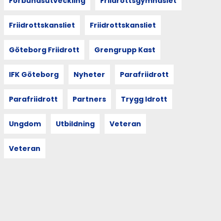
Förbundsutveckling
Friidrottsgymnasiet
Friidrottskansliet
Friidrottskansliet
Göteborg Friidrott
Grengrupp Kast
IFK Göteborg
Nyheter
Parafriidrott
Parafriidrott
Partners
Trygg Idrott
Ungdom
Utbildning
Veteran
Veteran