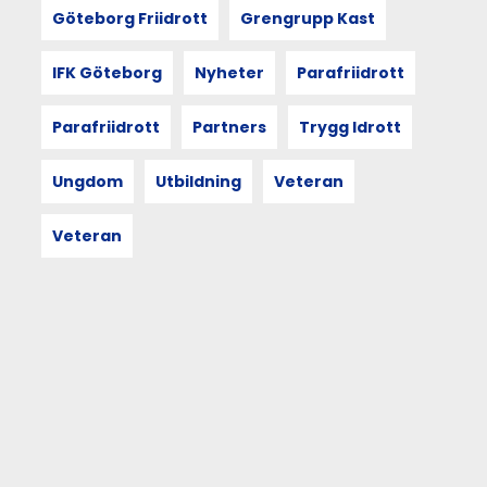
17.30
Göteborg Friidrott
Grengrupp Kast
bjuder
GFIF
IFK Göteborg
Nyheter
Parafriidrott
in
till
informationsträff
Parafriidrott
Partners
Trygg Idrott
i
Friidrottens
Ungdom
Utbildning
Veteran
Hus
för
föreningsrepresentanter
Veteran
och
ordföranden.
Notera*
Mötet
24
januari
är
inställt.