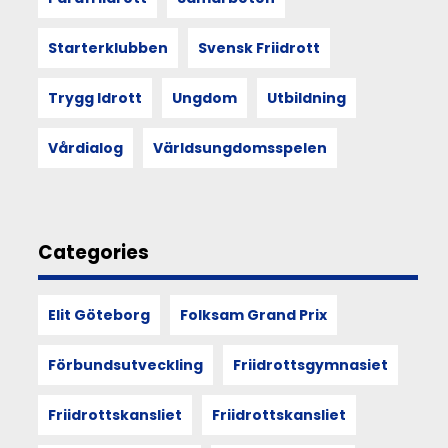
på.
Återkoppling
Starterklubben
Svensk Friidrott
sker
löpande
efter
Trygg Idrott
Ungdom
Utbildning
inkomna
svar.
Vårdialog
Världsungdomsspelen
12
Categories
JAN
2024
Elit Göteborg
Folksam Grand Prix
Informationsträff
WMAC
Förbundsutveckling
Friidrottsgymnasiet
2024
30
Friidrottskansliet
Friidrottskansliet
januari
kl.