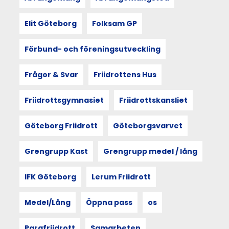
stödinsatser
om
och
Elit Göteborg
Folksam GP
där
det
Förbund- och föreningsutveckling
behövs.
Rapporten
är
Frågor & Svar
Friidrottens Hus
öppen
fram
Friidrottsgymnasiet
Friidrottskansliet
till
28
februari
Göteborg Friidrott
Göteborgsvarvet
och
är
Grengrupp Kast
Grengrupp medel / lång
obligatorisk
för
arenaförening
IFK Göteborg
Lerum Friidrott
tillika
övrig
Medel/Lång
Öppna pass
os
förening
att
svara
Parafriidrott
Samarbeten