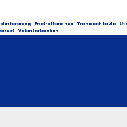
 din förening
Friidrottens hus
Träna och tävla
Ut
varvet
Volontärbanken