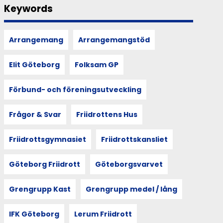
Keywords
Arrangemang
Arrangemangstöd
Elit Göteborg
Folksam GP
Förbund- och föreningsutveckling
Frågor & Svar
Friidrottens Hus
Friidrottsgymnasiet
Friidrottskansliet
Göteborg Friidrott
Göteborgsvarvet
Grengrupp Kast
Grengrupp medel / lång
IFK Göteborg
Lerum Friidrott