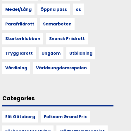
Medel/Lång
Öppna pass
os
Parafriidrott
Samarbeten
Starterklubben
Svensk Friidrott
Trygg Idrott
Ungdom
Utbildning
Vårdialog
Världsungdomsspelen
Categories
Elit Göteborg
Folksam Grand Prix