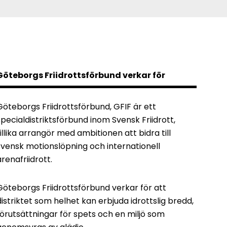
Göteborgs Friidrottsförbund verkar för
Göteborgs Friidrottsförbund, GFIF är ett
specialdistriktsförbund inom Svensk Friidrott,
tillika arrangör med ambitionen att bidra till
svensk motionslöpning och internationell
arenafriidrott.
Göteborgs Friidrottsförbund verkar för att
distriktet som helhet kan erbjuda idrottslig bredd,
förutsättningar för spets och en miljö som