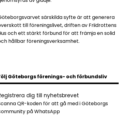
genomsyras av glädje.
Göteborgsvarvet särskilda syfte är att generera
överskott till föreningslivet, driften av Friidrottens
Hus och ett stärkt förbund för att främja en solid
och hållbar föreningsverksamhet.
Följ Göteborgs förenings- och förbundsliv
Registrera dig till nyhetsbrevet
Scanna QR-koden för att gå med i Göteborgs
community på WhatsApp