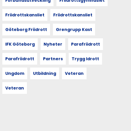
Förbundsutveckling
Friidrottsgymnasiet
Friidrottskansliet
Friidrottskansliet
Göteborg Friidrott
Grengrupp Kast
IFK Göteborg
Nyheter
Parafriidrott
Parafriidrott
Partners
Trygg Idrott
Ungdom
Utbildning
Veteran
Veteran