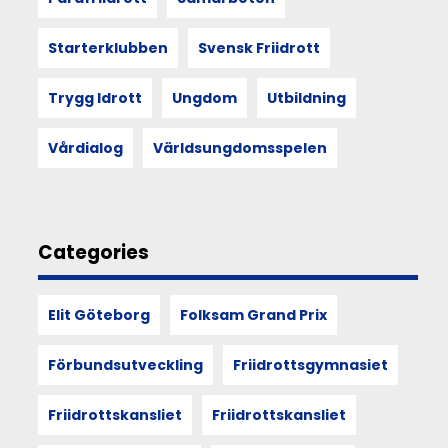
för
den
Starterklubben
Svensk Friidrott
nya
verksamhetsplanen
som
Trygg Idrott
Ungdom
Utbildning
kommer
att
Vårdialog
Världsungdomsspelen
formas
om
under
helgen.
Categories
09
Elit Göteborg
Folksam Grand Prix
MAR
2023
Förbundsutveckling
Friidrottsgymnasiet
För
Friidrottskansliet
Friidrottskansliet
en