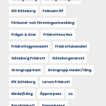
Genom
att
föra
Elit Göteborg
Folksam GP
samman
Göteborgs
Förbund- och föreningsutveckling
friidrott
under
en
Frågor & Svar
Friidrottens Hus
koncentrerad
helg
Friidrottsgymnasiet
Friidrottskansliet
utforskas
situationer,
språk
Göteborg Friidrott
Göteborgsvarvet
och
normativa
Grengrupp Kast
Grengrupp medel / lång
handlingar.
Arbetet
med
IFK Göteborg
Lerum Friidrott
värdegrunden
ligger
Medel/Lång
Öppna pass
os
också
till
grund
Parafriidrott
Samarbeten