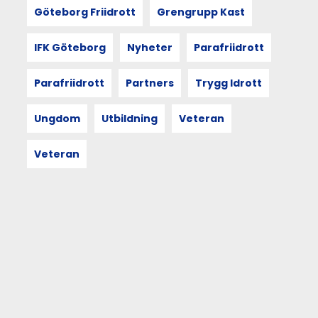
trygg
Göteborg Friidrott
Grengrupp Kast
idrott!
Vad
IFK Göteborg
Nyheter
Parafriidrott
innebär
en
trygg
Parafriidrott
Partners
Trygg Idrott
idrott
för
Ungdom
Utbildning
Veteran
dig?
Vad
innebär
Veteran
det
att
ifrågasätta
eller
vara
nyfiken
på
kollektiva
normer,
arbeta
förebyggande