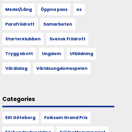
Medel/Lång
Öppna pass
os
Parafriidrott
Samarbeten
Starterklubben
Svensk Friidrott
Trygg Idrott
Ungdom
Utbildning
Vårdialog
Världsungdomsspelen
Categories
Elit Göteborg
Folksam Grand Prix