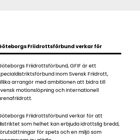
Göteborgs Friidrottsförbund verkar för
Göteborgs Friidrottsförbund, GFIF är ett
specialdistriktsförbund inom Svensk Friidrott,
tillika arrangör med ambitionen att bidra till
svensk motionslöpning och internationell
arenafriidrott.
Göteborgs Friidrottsförbund verkar för att
distriktet som helhet kan erbjuda idrottslig bredd,
förutsättningar för spets och en miljö som