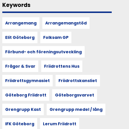
Keywords
Arrangemang
Arrangemangstöd
Elit Göteborg
Folksam GP
Förbund- och föreningsutveckling
Frågor & Svar
Friidrottens Hus
Friidrottsgymnasiet
Friidrottskansliet
Göteborg Friidrott
Göteborgsvarvet
Grengrupp Kast
Grengrupp medel / lång
IFK Göteborg
Lerum Friidrott