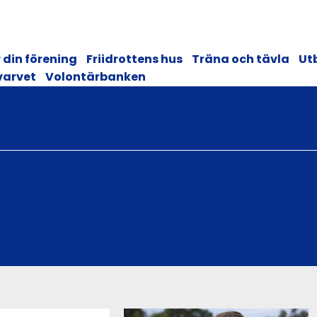
 din förening
Friidrottens hus
Träna och tävla
Ut
varvet
Volontärbanken