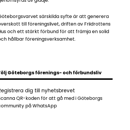
genomsyras av glädje.
Göteborgsvarvet särskilda syfte är att generera
överskott till föreningslivet, driften av Friidrottens
Hus och ett stärkt förbund för att främja en solid
och hållbar föreningsverksamhet.
Följ Göteborgs förenings- och förbundsliv
Registrera dig till nyhetsbrevet
Scanna QR-koden för att gå med i Göteborgs
community på WhatsApp