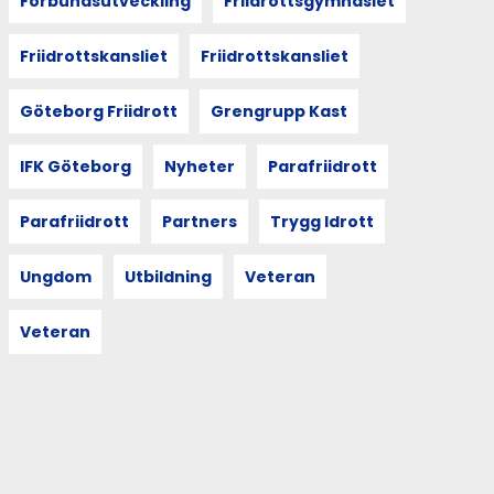
Förbundsutveckling
Friidrottsgymnasiet
Friidrottskansliet
Friidrottskansliet
Göteborg Friidrott
Grengrupp Kast
IFK Göteborg
Nyheter
Parafriidrott
Parafriidrott
Partners
Trygg Idrott
Ungdom
Utbildning
Veteran
Veteran