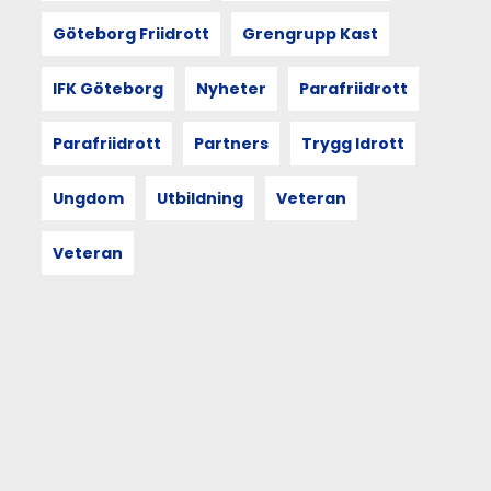
EM
Göteborg Friidrott
Grengrupp Kast
Linus
Pihl
är
IFK Göteborg
Nyheter
Parafriidrott
uttagen
att
Parafriidrott
Partners
Trygg Idrott
representera
Sverige
på
Ungdom
Utbildning
Veteran
200
meter
Veteran
och
4x100
meter
stafett
på
U23-
EM
i
Espo,
Finland,
i