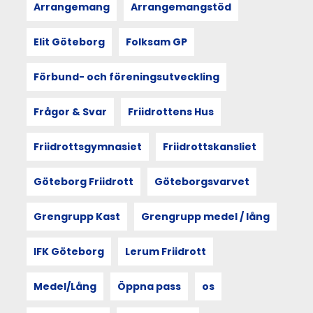
Arrangemang
Arrangemangstöd
IF
Kville
vandringspokalen
Elit Göteborg
Folksam GP
för
sitt
Förbund- och föreningsutveckling
svenska
rekord
på
Frågor & Svar
Friidrottens Hus
100
meter,
Friidrottsgymnasiet
Friidrottskansliet
till
nuvarande
rekordhållare
Göteborg Friidrott
Göteborgsvarvet
Henrik
Larsson,
Grengrupp Kast
Grengrupp medel / lång
IF
Göta.
Mellan
IFK Göteborg
Lerum Friidrott
rekorden
skiljer
Medel/Lång
Öppna pass
os
det
nämnvärda