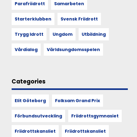
27
Parafriidrott
Samarbeten
år,
4
Starterklubben
Svensk Friidrott
dagar
och
1
Trygg Idrott
Ungdom
Utbildning
hundradel.
Vårdialog
Världsungdomsspelen
13
JUL
Categories
2023
IK
Elit Göteborg
Folksam Grand Prix
Lerums
Linus
Förbundsutveckling
Friidrottsgymnasiet
Pihl
om
Friidrottskansliet
Friidrottskansliet
U23-