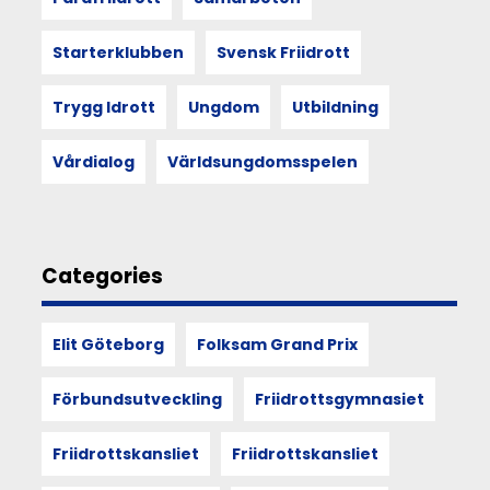
formar
varandra.
Starterklubben
Svensk Friidrott
Och
att
mötet
Trygg Idrott
Ungdom
Utbildning
med
andra
Vårdialog
Världsungdomsspelen
kan
förändra
hur
vi
ser
Categories
på
funktionärskap,
föreningsliv
Elit Göteborg
Folksam Grand Prix
och
vår
egen
Förbundsutveckling
Friidrottsgymnasiet
plats
i
Friidrottskansliet
Friidrottskansliet
det.