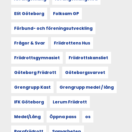
formar
och
återspeglar
Elit Göteborg
Folksam GP
kultur,
utforskas
Förbund- och föreningsutveckling
i
berättelsen
från
Frågor & Svar
Friidrottens Hus
Göteborgsvarvsveckan
2025.
Friidrottsgymnasiet
Friidrottskansliet
Utgångspunkten
är
sociologen
Göteborg Friidrott
Göteborgsvarvet
Doreen
Masseys
Grengrupp Kast
Grengrupp medel / lång
princip
thrown
togetherness
IFK Göteborg
Lerum Friidrott
–
att
Medel/Lång
Öppna pass
os
människan
och
rummet
Parafriidrott
Samarbeten