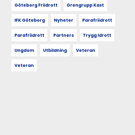
Göteborg Friidrott
Grengrupp Kast
20
IFK Göteborg
Nyheter
Parafriidrott
MAJ
2026
Parafriidrott
Partners
Trygg Idrott
Arbetsgruppen
Ungdom
Utbildning
Veteran
för
Strategi
Veteran
2030
är
igång!
Strax
efter
att
Svenska
Friidrottsförbundet
Strategi
2030
beslutades