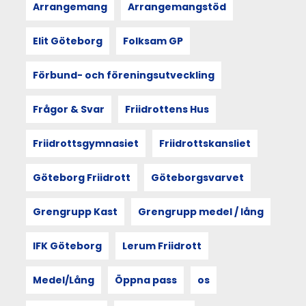
maj:
Arrangemang
Arrangemangstöd
Physical
literacy
Elit Göteborg
Folksam GP
med
Dr
Förbund- och föreningsutveckling
Dean
Kriellaars
Frågor & Svar
Friidrottens Hus
Friidrottsgymnasiet
Friidrottskansliet
14
APR
Göteborg Friidrott
Göteborgsvarvet
2022
Grengrupp Kast
Grengrupp medel / lång
Efterlängtad
renovering
IFK Göteborg
Lerum Friidrott
och
Göteborgsvarvet
Expo
Medel/Lång
Öppna pass
os
gör