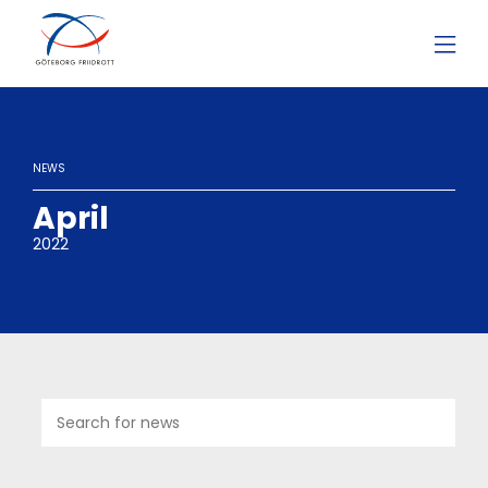
NEWS
April
2022
01
APR