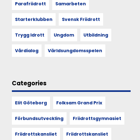
åter
Parafriidrott
Samarbeten
entré!
Starterklubben
Svensk Friidrott
27
Trygg Idrott
Ungdom
Utbildning
APR
Vårdialog
Världsungdomsspelen
2022
Föreläsning
3
maj:
Categories
Vikten
av
att
Elit Göteborg
Folksam Grand Prix
vårda
de
Förbundsutveckling
Friidrottsgymnasiet
aktivas
passion.
Friidrottskansliet
Friidrottskansliet