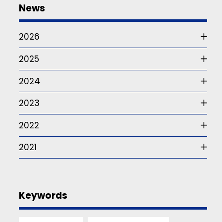
2022
News
Är
du
2026
framtidens
internationella
2025
ledare?
Ansök
2024
innan
2023
7
april!
2022
2021
13
APR
2022
Keywords
Föreläsning
2