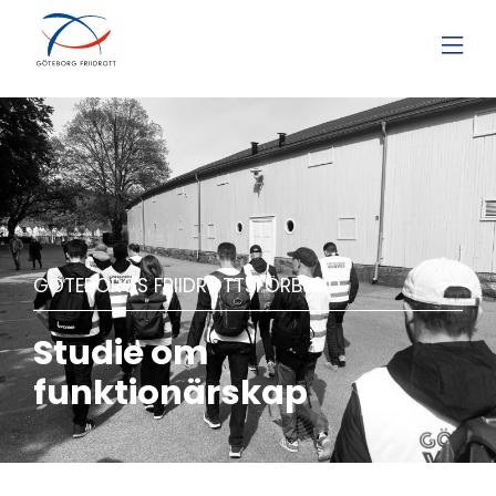
GÖTEBORGS FRIIDROTTSFÖRBUND
Studie om
funktionärskap