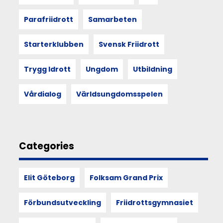
Strategi
2030
Parafriidrott
Samarbeten
är
igång!
Starterklubben
Svensk Friidrott
Strax
efter
Trygg Idrott
Ungdom
Utbildning
att
Svenska
Friidrottsförbundet
Vårdialog
Världsungdomsspelen
Strategi
2030
beslutades
i
slutet
Categories
av
mars
samlades
Elit Göteborg
Folksam Grand Prix
representanter
från
Förbundsutveckling
Friidrottsgymnasiet
Göteborgs
föreningsliv