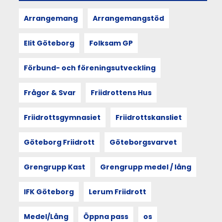
förening
är
Arrangemang
Arrangemangstöd
att
vara
/
Elit Göteborg
Folksam GP
ha
ett sammanhang
Förbund- och föreningsutveckling
och att
man
har
Frågor & Svar
Friidrottens Hus
en gemensam
riktning.
Friidrottsgymnasiet
Friidrottskansliet
Göteborg Friidrott
Göteborgsvarvet
20
Grengrupp Kast
Grengrupp medel / lång
MAJ
2026
IFK Göteborg
Lerum Friidrott
Arbetsgruppen
för
Medel/Lång
Öppna pass
os