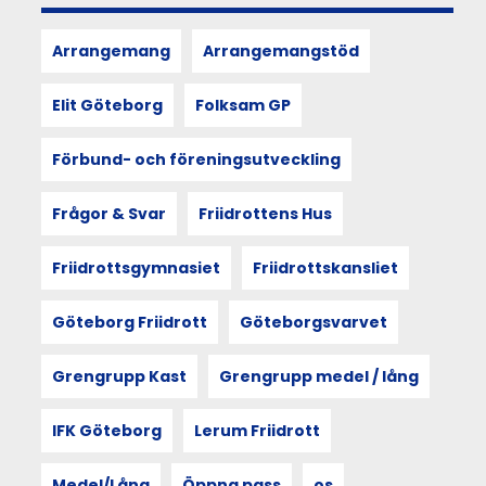
kroppsliga
upplevelser
Arrangemang
Arrangemangstöd
formar
och
återspeglar
Elit Göteborg
Folksam GP
kultur,
utforskas
Förbund- och föreningsutveckling
i
berättelsen
från
Frågor & Svar
Friidrottens Hus
Göteborgsvarvsveckan
2025.
Friidrottsgymnasiet
Friidrottskansliet
Utgångspunkten
är
sociologen
Göteborg Friidrott
Göteborgsvarvet
Doreen
Masseys
Grengrupp Kast
Grengrupp medel / lång
princip
thrown
togetherness
IFK Göteborg
Lerum Friidrott
–
att
Medel/Lång
Öppna pass
os