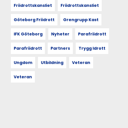
Friidrottskansliet
Friidrottskansliet
det.
Göteborg Friidrott
Grengrupp Kast
11
IFK Göteborg
Nyheter
Parafriidrott
JUN
2026
Parafriidrott
Partners
Trygg Idrott
UTDRAG
Ungdom
Utbildning
Veteran
VÅRDIALOGEN
Efter Vårdialogen är
Veteran
det
tydligt att grunden
till
utveckling
är
välmående
och
hållbara
föreningar