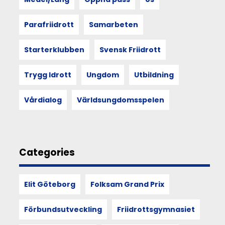
människan
och
rummet
Parafriidrott
Samarbeten
formar
varandra.
Starterklubben
Svensk Friidrott
Och
att
mötet
Trygg Idrott
Ungdom
Utbildning
med
andra
Vårdialog
Världsungdomsspelen
kan
förändra
hur
vi
ser
Categories
på
funktionärskap,
föreningsliv
Elit Göteborg
Folksam Grand Prix
och
vår
egen
Förbundsutveckling
Friidrottsgymnasiet
plats
i