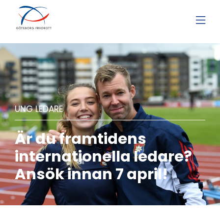
UNG LEDARE
Är du framtidens
internationella ledare?
Ansök innan 7 april!