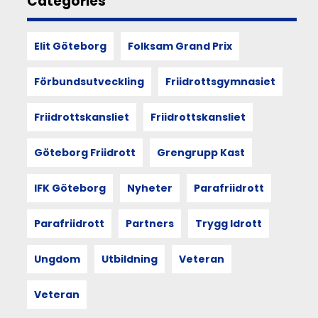
Categories
på
funktionärskap,
föreningsliv
Elit Göteborg
Folksam Grand Prix
och
vår
egen
Förbundsutveckling
Friidrottsgymnasiet
plats
i
Friidrottskansliet
Friidrottskansliet
det.
Göteborg Friidrott
Grengrupp Kast
11
IFK Göteborg
Nyheter
Parafriidrott
JUN
2026
Parafriidrott
Partners
Trygg Idrott
UTDRAG
Ungdom
Utbildning
Veteran
VÅRDIALOGEN
Efter Vårdialogen är
Veteran
det
tydligt att grunden