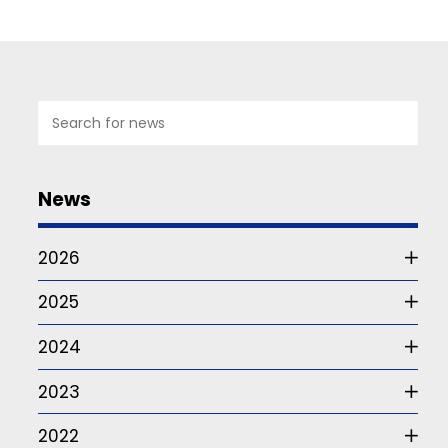
07
JUL
2026
News
Studie
om
2026
funktionärskap
2025
Det
är
2024
frågan
som
2023
ur
ett
somatiskt
2022