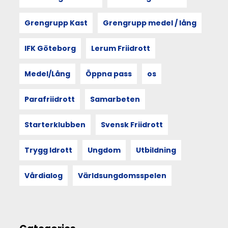
Doreen
Masseys
Grengrupp Kast
Grengrupp medel / lång
princip
thrown
togetherness
IFK Göteborg
Lerum Friidrott
–
att
Medel/Lång
Öppna pass
os
människan
och
rummet
Parafriidrott
Samarbeten
formar
varandra.
Starterklubben
Svensk Friidrott
Och
att
mötet
Trygg Idrott
Ungdom
Utbildning
med
andra
Vårdialog
Världsungdomsspelen
kan
förändra
hur
vi
ser