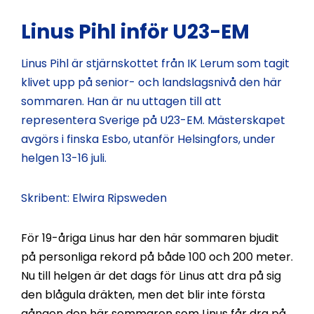
Linus Pihl inför U23-EM
Linus Pihl är stjärnskottet från IK Lerum som tagit
klivet upp på senior- och landslagsnivå den här
sommaren. Han är nu uttagen till att
representera Sverige på U23-EM. Mästerskapet
avgörs i finska Esbo, utanför Helsingfors, under
helgen 13-16 juli.
Skribent: Elwira Ripsweden
För 19-åriga Linus har den här sommaren bjudit
på personliga rekord på både 100 och 200 meter.
Nu till helgen är det dags för Linus att dra på sig
den blågula dräkten, men det blir inte första
gången den här sommaren som Linus får dra på