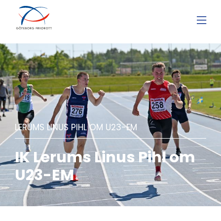
LERUMS LINUS PIHL OM U23-EM
IK Lerums Linus Pihl om
U23-EM