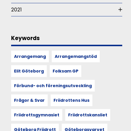
perspektiv
–
2021
alltså
hur
våra
sinnen,
rörelser
Keywords
och
kroppsliga
upplevelser
Arrangemang
Arrangemangstöd
formar
och
återspeglar
Elit Göteborg
Folksam GP
kultur,
utforskas
Förbund- och föreningsutveckling
i
berättelsen
från
Frågor & Svar
Friidrottens Hus
Göteborgsvarvsveckan
2025.
Friidrottsgymnasiet
Friidrottskansliet
Utgångspunkten
är
sociologen
Göteborg Friidrott
Göteborgsvarvet