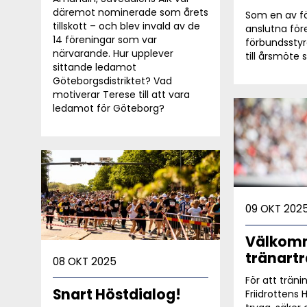
däremot nominerade som årets
Som en av f
tillskott – och blev invald av de
anslutna för
14 föreningar som var
förbundsstyr
närvarande. Hur upplever
till årsmöte 
sittande ledamot
Göteborgsdistriktet? Vad
motiverar Terese till att vara
ledamot för Göteborg?
09 OKT 202
Välkomm
tränartr
08 OKT 2025
För att träni
Snart Höstdialog!
Friidrottens 