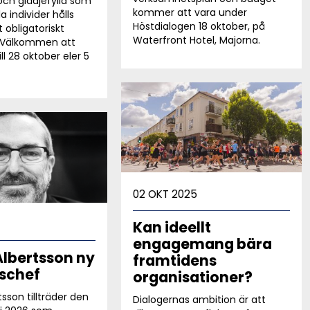
 och glädjefylld som
kommer att vara under
la individer hålls
Höstdialogen 18 oktober, på
t obligatoriskt
Waterfront Hotel, Majorna.
 Välkommen att
ll 28 oktober eler 5
02 OKT 2025
Kan ideellt
engagemang bära
Albertsson ny
framtidens
schef
organisationer?
sson tillträder den
Dialogernas ambition är att