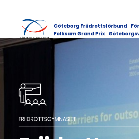
Göteborg Friidrottsförbund
För
Folksam Grand Prix
Göteborgs
FRIIDROTTSGYMNASIET