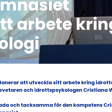
ymnasiet
tt arbete krin
ologi
lanerar att utveckla sitt arbete kring idro
evetaren och idrottspsykologen Cristiana W
glada och tacksamma för den kompetens Cris