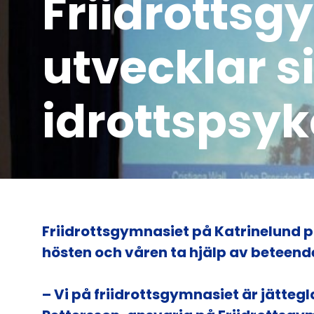
Friidrottsg
utvecklar si
idrottspsyk
Friidrottsgymnasiet på Katrinelund p
hösten och våren ta hjälp av beteend
– Vi på friidrottsgymnasiet är jätte