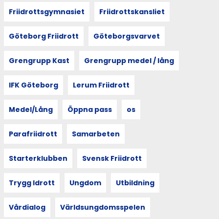
Friidrottsgymnasiet
Friidrottskansliet
Göteborg Friidrott
Göteborgsvarvet
Grengrupp Kast
Grengrupp medel / lång
IFK Göteborg
Lerum Friidrott
Medel/Lång
Öppna pass
os
Parafriidrott
Samarbeten
Starterklubben
Svensk Friidrott
Trygg Idrott
Ungdom
Utbildning
Vårdialog
Världsungdomsspelen