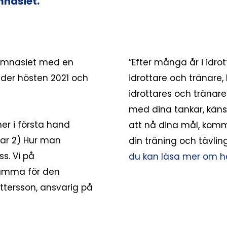
mnasiet.
sgymnasiet med en
”Efter många år i idro
nder hösten 2021 och
idrottare och tränare, 
idrottares och tränare
med dina tankar, käns
er i första hand
att nå dina mål, komma
gar 2) Hur man
din träning och tävlin
s. Vi på
du kan läsa mer om h
samma för den
ttersson, ansvarig på