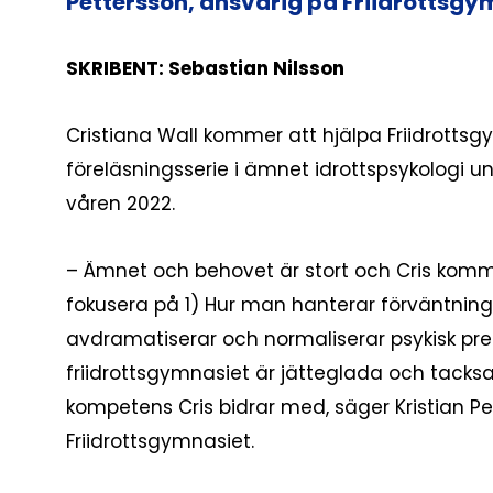
Pettersson, ansvarig på Friidrottsgy
SKRIBENT: Sebastian Nilsson
Cristiana Wall kommer att hjälpa Friidrott
föreläsningsserie i ämnet idrottspsykologi u
våren 2022.
– Ämnet och behovet är stort och Cris komm
fokusera på 1) Hur man hanterar förväntnin
avdramatiserar och normaliserar psykisk pres
friidrottsgymnasiet är jätteglada och tack
kompetens Cris bidrar med, säger Kristian Pe
Friidrottsgymnasiet.