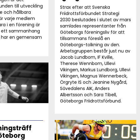
runden till utveckling
Strax efter att Svenska
e och hållbara
Friidrottsförbundet Strategi
där varje medlem
2030 beslutades i slutet av mars
ra i en förening är
samlades representanter från
ha ett sammanhang
Göteborgs föreningsliv för att
n har en gemensam
tillsammans föreslå en
Göteborgs-tolkning av den.
Arbetsgruppen består just nu av
Jacob Lundbom, IF Kville,
Therese Wennbom, Ullevi
Vikingen, Markus Lundborg, Ullevi
Vikingen, Magnus Wennerbeck,
Örgryte IS och Jeanine Nygård,
Sävedalens AIK, Anders
Albertsson och Sara Tibell,
Göteborgs Friidrottsförbund.
ningsträff
Göteborg