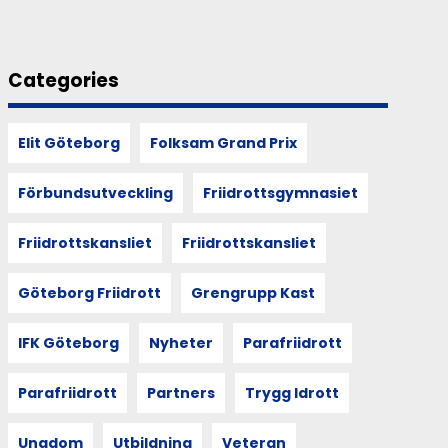
Categories
Elit Göteborg
Folksam Grand Prix
Förbundsutveckling
Friidrottsgymnasiet
Friidrottskansliet
Friidrottskansliet
Göteborg Friidrott
Grengrupp Kast
IFK Göteborg
Nyheter
Parafriidrott
Parafriidrott
Partners
Trygg Idrott
Ungdom
Utbildning
Veteran