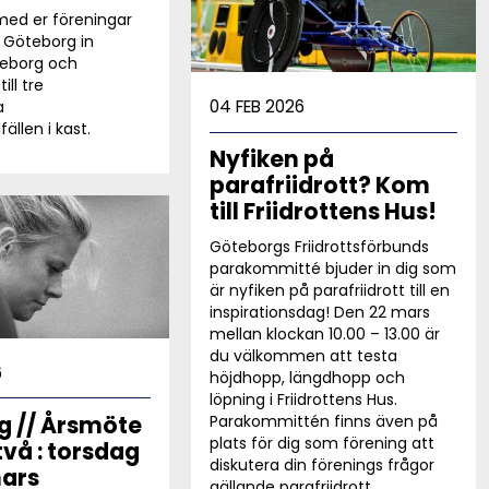
 med er föreningar
t Göteborg in
teborg och
ill tre
04 FEB 2026
a
fällen i kast.
Nyfiken på
parafriidrott? Kom
till Friidrottens Hus!
Göteborgs Friidrottsförbunds
parakommitté bjuder in dig som
är nyfiken på parafriidrott till en
inspirationsdag! Den 22 mars
mellan klockan 10.00 – 13.00 är
du välkommen att testa
6
höjdhopp, längdhopp och
löpning i Friidrottens Hus.
g // Årsmöte
Parakommittén finns även på
plats för dig som förening att
två : torsdag
diskutera din förenings frågor
ars
gällande parafriidrott.