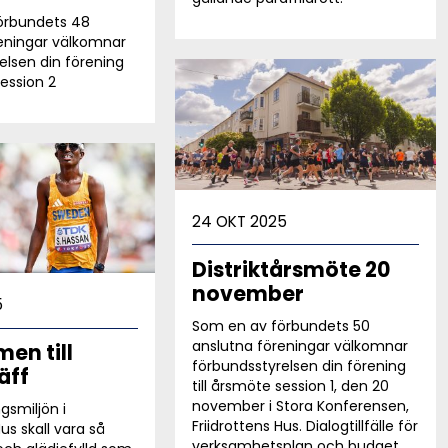
örbundets 48
eningar välkomnar
elsen din förening
session 2
24 OKT 2025
Distriktårsmöte 20
november
5
Som en av förbundets 50
anslutna föreningar välkomnar
en till
förbundsstyrelsen din förening
äff
till årsmöte session 1, den 20
november i Stora Konferensen,
ngsmiljön i
Friidrottens Hus. Dialogtillfälle för
Hus skall vara så
verksamhetsplan och budget