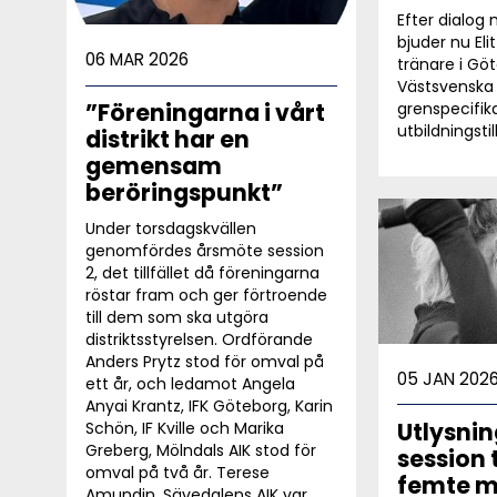
Efter dialog
bjuder nu Eli
06 MAR 2026
tränare i Gö
Västsvenska t
”Föreningarna i vårt
grenspecifik
utbildningstill
distrikt har en
gemensam
beröringspunkt”
Under torsdagskvällen
genomfördes årsmöte session
2, det tillfället då föreningarna
röstar fram och ger förtroende
till dem som ska utgöra
distriktsstyrelsen. Ordförande
Anders Prytz stod för omval på
05 JAN 202
ett år, och ledamot Angela
Anyai Krantz, IFK Göteborg, Karin
Utlysnin
Schön, IF Kville och Marika
Greberg, Mölndals AIK stod för
session 
omval på två år. Terese
femte m
Amundin, Sävedalens AIK var