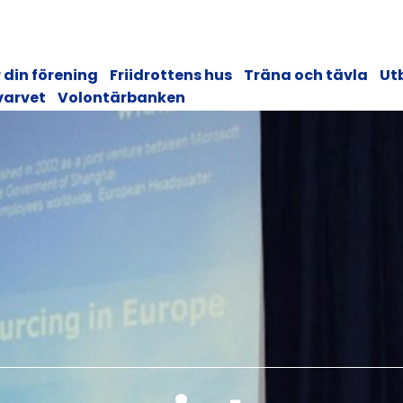
 din förening
Friidrottens hus
Träna och tävla
Ut
varvet
Volontärbanken