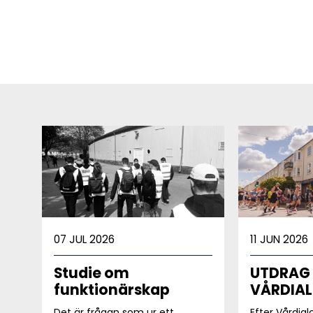
07 JUL 2026
11 JUN 2026
Studie om
UTDRAG
funktionärskap
VÅRDIA
Det är frågan som ur ett
Efter Vårdia