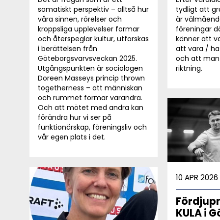
somatiskt perspektiv – alltså hur
tydligt att g
våra sinnen, rörelser och
är välmåend
kroppsliga upplevelser formar
föreningar 
och återspeglar kultur, utforskas
känner att va
i berättelsen från
att vara / 
Göteborgsvarvsveckan 2025.
och att ma
Utgångspunkten är sociologen
riktning.
Doreen Masseys princip thrown
togetherness – att människan
och rummet formar varandra.
Och att mötet med andra kan
förändra hur vi ser på
funktionärskap, föreningsliv och
vår egen plats i det.
10 APR 2026
Fördjup
KULA i 