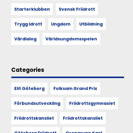
varandra.
Starterklubben
Svensk Friidrott
Och
att
mötet
Trygg Idrott
Ungdom
Utbildning
med
andra
Vårdialog
Världsungdomsspelen
kan
förändra
hur
vi
ser
Categories
på
funktionärskap,
föreningsliv
Elit Göteborg
Folksam Grand Prix
och
vår
egen
Förbundsutveckling
Friidrottsgymnasiet
plats
i
Friidrottskansliet
Friidrottskansliet
det.