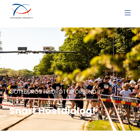
GÖTEBORGS FRIIDROTTSFÖRBUND
Snart Höstdialog!