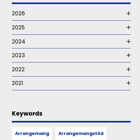
Studie
om
2026
funktionärskap
2025
Det
är
2024
frågan
som
2023
ur
ett
somatiskt
2022
perspektiv
–
2021
alltså
hur
våra
sinnen,
rörelser
Keywords
och
kroppsliga
upplevelser
Arrangemang
Arrangemangstöd
formar