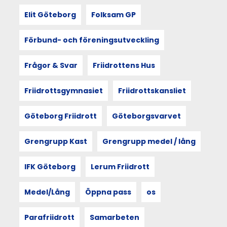
och
återspeglar
Elit Göteborg
Folksam GP
kultur,
utforskas
Förbund- och föreningsutveckling
i
berättelsen
från
Frågor & Svar
Friidrottens Hus
Göteborgsvarvsveckan
2025.
Friidrottsgymnasiet
Friidrottskansliet
Utgångspunkten
är
sociologen
Göteborg Friidrott
Göteborgsvarvet
Doreen
Masseys
Grengrupp Kast
Grengrupp medel / lång
princip
thrown
togetherness
IFK Göteborg
Lerum Friidrott
–
att
Medel/Lång
Öppna pass
os
människan
och
rummet
Parafriidrott
Samarbeten
formar