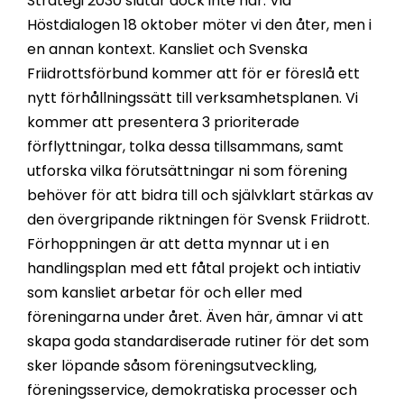
Strategi 2030 slutar dock inte här. Vid
Höstdialogen 18 oktober möter vi den åter, men i
en annan kontext. Kansliet och Svenska
Friidrottsförbund kommer att för er föreslå ett
nytt förhållningssätt till verksamhetsplanen. Vi
kommer att presentera 3 prioriterade
förflyttningar, tolka dessa tillsammans, samt
utforska vilka förutsättningar ni som förening
behöver för att bidra till och självklart stärkas av
den övergripande riktningen för Svensk Friidrott.
Förhoppningen är att detta mynnar ut i en
handlingsplan med ett fåtal projekt och intiativ
som kansliet arbetar för och eller med
föreningarna under året. Även här, ämnar vi att
skapa goda standardiserade rutiner för det som
sker löpande såsom föreningsutveckling,
föreningsservice, demokratiska processer och