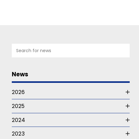
07
JUL
2026
News
Studie
om
2026
funktionärskap
2025
Det
är
2024
frågan
som
2023
ur