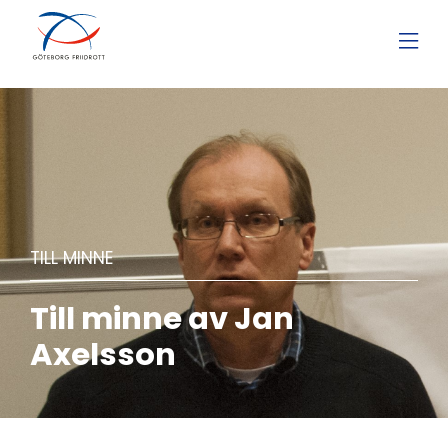
TILL MINNE
Till minne av Jan
Axelsson