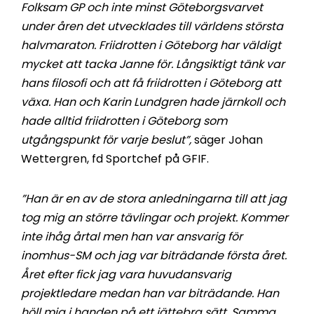
Folksam GP och inte minst Göteborgsvarvet
under åren det utvecklades till världens största
halvmaraton. Friidrotten i Göteborg har väldigt
mycket att tacka Janne för. Långsiktigt tänk var
hans filosofi och att få friidrotten i Göteborg att
växa. Han och Karin Lundgren hade järnkoll och
hade alltid friidrotten i Göteborg som
utgångspunkt för varje beslut”,
säger Johan
Wettergren, fd Sportchef på GFIF.
”Han är en av de stora anledningarna till att jag
tog mig an större tävlingar och projekt. Kommer
inte ihåg årtal men han var ansvarig för
inomhus-SM och jag var biträdande första året.
Året efter fick jag vara huvudansvarig
projektledare medan han var biträdande. Han
höll mig i handen på ett jättebra sätt. Samma