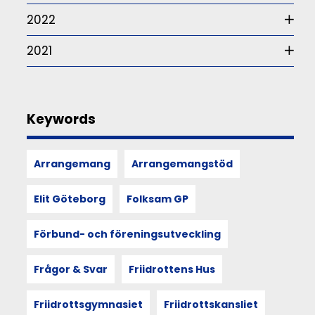
ett
somatiskt
2022
perspektiv
–
2021
alltså
hur
våra
sinnen,
rörelser
Keywords
och
kroppsliga
upplevelser
Arrangemang
Arrangemangstöd
formar
och
återspeglar
Elit Göteborg
Folksam GP
kultur,
utforskas
Förbund- och föreningsutveckling
i
berättelsen
från
Frågor & Svar
Friidrottens Hus
Göteborgsvarvsveckan
2025.
Friidrottsgymnasiet
Friidrottskansliet
Utgångspunkten