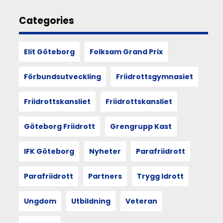
vi
ser
Categories
på
funktionärskap,
föreningsliv
Elit Göteborg
Folksam Grand Prix
och
vår
egen
Förbundsutveckling
Friidrottsgymnasiet
plats
i
Friidrottskansliet
Friidrottskansliet
det.
Göteborg Friidrott
Grengrupp Kast
11
IFK Göteborg
Nyheter
Parafriidrott
JUN
2026
Parafriidrott
Partners
Trygg Idrott
UTDRAG
Ungdom
Utbildning
Veteran
VÅRDIALOGEN
Efter Vårdialogen är