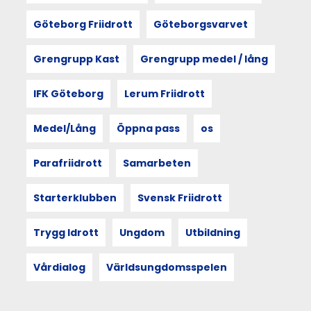
är
sociologen
Göteborg Friidrott
Göteborgsvarvet
Doreen
Masseys
Grengrupp Kast
Grengrupp medel / lång
princip
thrown
togetherness
IFK Göteborg
Lerum Friidrott
–
att
Medel/Lång
Öppna pass
os
människan
och
rummet
Parafriidrott
Samarbeten
formar
varandra.
Starterklubben
Svensk Friidrott
Och
att
mötet
Trygg Idrott
Ungdom
Utbildning
med
andra
Vårdialog
Världsungdomsspelen
kan
förändra
hur