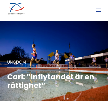
UNGDOM
Carl: ”Inflytandet är en
rättighet”