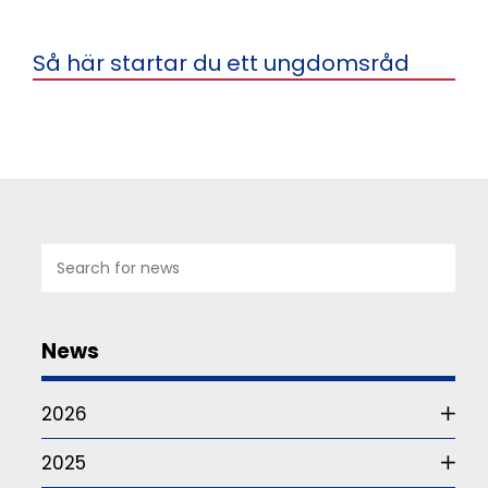
Så här startar du ett ungdomsråd
07
JUL
2026
News
Studie
om
2026
funktionärskap
2025
Det