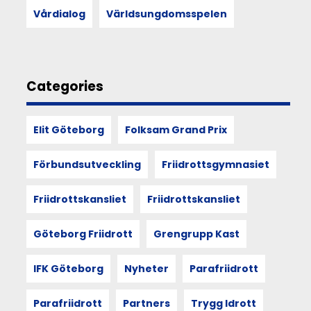
andra
Vårdialog
Världsungdomsspelen
kan
förändra
hur
vi
ser
Categories
på
funktionärskap,
föreningsliv
Elit Göteborg
Folksam Grand Prix
och
vår
egen
Förbundsutveckling
Friidrottsgymnasiet
plats
i
Friidrottskansliet
Friidrottskansliet
det.
Göteborg Friidrott
Grengrupp Kast
11
IFK Göteborg
Nyheter
Parafriidrott
JUN
2026
Parafriidrott
Partners
Trygg Idrott