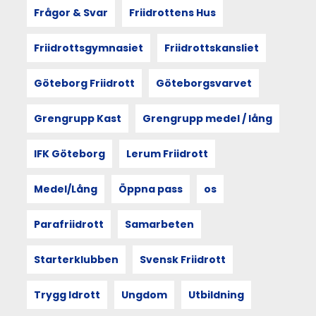
från
Frågor & Svar
Friidrottens Hus
Göteborgsvarvsveckan
2025.
Friidrottsgymnasiet
Friidrottskansliet
Utgångspunkten
är
sociologen
Göteborg Friidrott
Göteborgsvarvet
Doreen
Masseys
Grengrupp Kast
Grengrupp medel / lång
princip
thrown
togetherness
IFK Göteborg
Lerum Friidrott
–
att
Medel/Lång
Öppna pass
os
människan
och
rummet
Parafriidrott
Samarbeten
formar
varandra.
Starterklubben
Svensk Friidrott
Och
att
mötet
Trygg Idrott
Ungdom
Utbildning
med