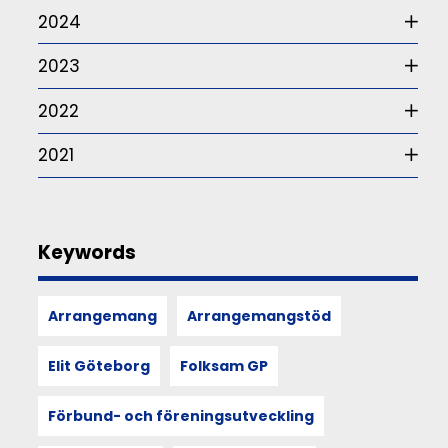
är
2024
frågan
som
2023
ur
ett
somatiskt
2022
perspektiv
–
2021
alltså
hur
våra
sinnen,
rörelser
Keywords
och
kroppsliga
upplevelser
Arrangemang
Arrangemangstöd
formar
och
återspeglar
Elit Göteborg
Folksam GP
kultur,
utforskas
Förbund- och föreningsutveckling
i
berättelsen