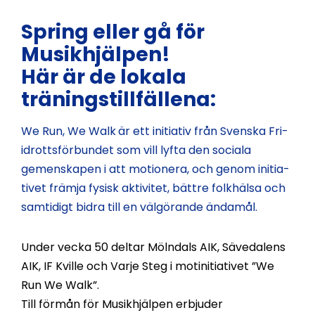
Spring eller gå för
Musikhjälpen!
Här är de lokala
träningstillfällena:
We Run, We Walk är ett ini­tia­tiv från Sven­s­ka Fri­
idrotts­för­bun­det som vill lyf­ta den sociala
gemen­skapen i att motion­era, och genom ini­tia­
tivet främ­ja fysisk aktivitet, bät­tre folkhäl­sa och
sam­tidigt bidra till en väl­görande ändamål.
Under vecka 50 deltar Mölndals AIK, Sävedalens
AIK, IF Kville och Varje Steg i motinitiativet ”We
Run We Walk”.
Till förmån för Musikhjälpen erbjuder