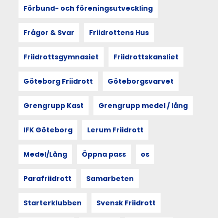
utforskas
Förbund- och föreningsutveckling
i
berättelsen
från
Frågor & Svar
Friidrottens Hus
Göteborgsvarvsveckan
2025.
Friidrottsgymnasiet
Friidrottskansliet
Utgångspunkten
är
sociologen
Göteborg Friidrott
Göteborgsvarvet
Doreen
Masseys
Grengrupp Kast
Grengrupp medel / lång
princip
thrown
togetherness
IFK Göteborg
Lerum Friidrott
–
att
Medel/Lång
Öppna pass
os
människan
och
rummet
Parafriidrott
Samarbeten
formar
varandra.
Starterklubben
Svensk Friidrott
Och
att