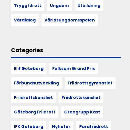
mötet
Trygg Idrott
Ungdom
Utbildning
med
andra
Vårdialog
Världsungdomsspelen
kan
förändra
hur
vi
ser
Categories
på
funktionärskap,
föreningsliv
Elit Göteborg
Folksam Grand Prix
och
vår
egen
Förbundsutveckling
Friidrottsgymnasiet
plats
i
Friidrottskansliet
Friidrottskansliet
det.
Göteborg Friidrott
Grengrupp Kast
11
IFK Göteborg
Nyheter
Parafriidrott