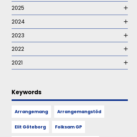
funktionärskap
2025
Det
är
2024
frågan
som
2023
ur
ett
somatiskt
2022
perspektiv
–
2021
alltså
hur
våra
sinnen,
rörelser
Keywords
och
kroppsliga
upplevelser
Arrangemang
Arrangemangstöd
formar
och
återspeglar
Elit Göteborg
Folksam GP
kultur,