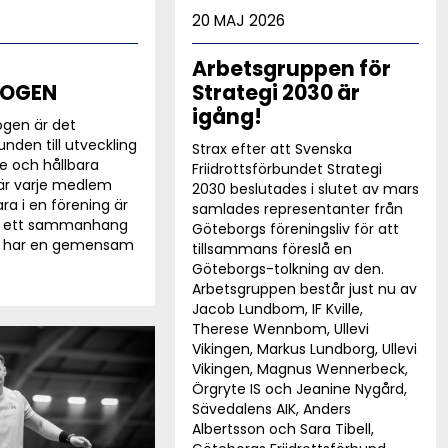
20 MAJ 2026
Arbetsgruppen för
LOGEN
Strategi 2030 är
igång!
logen är det
runden till utveckling
Strax efter att Svenska
e och hållbara
Friidrottsförbundet Strategi
där varje medlem
2030 beslutades i slutet av mars
ra i en förening är
samlades representanter från
ha ett sammanhang
Göteborgs föreningsliv för att
n har en gemensam
tillsammans föreslå en
Göteborgs-tolkning av den.
Arbetsgruppen består just nu av
Jacob Lundbom, IF Kville,
Therese Wennbom, Ullevi
Vikingen, Markus Lundborg, Ullevi
Vikingen, Magnus Wennerbeck,
Örgryte IS och Jeanine Nygård,
Sävedalens AIK, Anders
Albertsson och Sara Tibell,