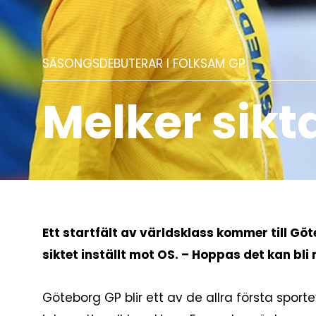
SÄSONGSDEBUTERAR I FOLKSAM GP
Melker sikt
Ett startfält av världsklass kommer till G
siktet inställt mot OS. – Hoppas det kan bl
Göteborg GP blir ett av de allra första spo