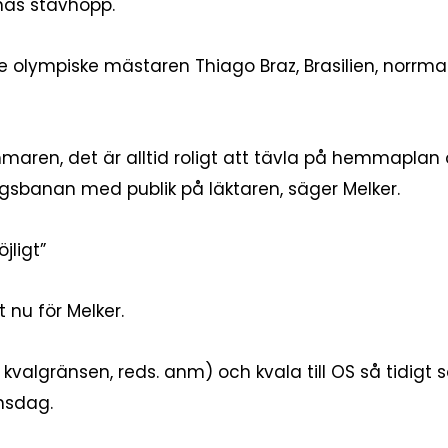
rnas stavhopp.
e olympiske mästaren Thiago Braz, Brasilien, norrm
maren, det är alltid roligt att tävla på hemmaplan o
ingsbanan med publik på läktaren, säger Melker.
jligt”
 nu för Melker.
kvalgränsen, reds. anm) och kvala till OS så tidigt s
nsdag.