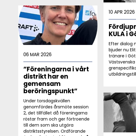
10 APR 2026
Fördjup
KULA i 
Efter dialog
bjuder nu Eli
06 MAR 2026
tränare i Gö
Västsvenska t
”Föreningarna i vårt
grenspecifik
utbildningstill
distrikt har en
gemensam
beröringspunkt”
Under torsdagskvällen
genomfördes årsmöte session
2, det tillfället då föreningarna
röstar fram och ger förtroende
till dem som ska utgöra
distriktsstyrelsen. Ordförande