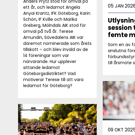
Anders Prytz stod för omval på
05 JAN 202
ett år, och ledamot Angela
Anyai Krantz, IFK Göteborg, Karin
Utlysnin
Schön, IF Kville och Marika
Greberg, Mölndals AIK stod för
session 
omval på två år. Terese
femte m
Amundin, Sävedalens AIK var
däremot nominerade som årets
Som en av f
tillskott – och blev invald av de
anslutna för
14 föreningar som var
förbundsstyr
närvarande. Hur upplever
till årsmöte 
sittande ledamot
Göteborgsdistriktet? Vad
motiverar Terese till att vara
ledamot för Göteborg?
09 OKT 202