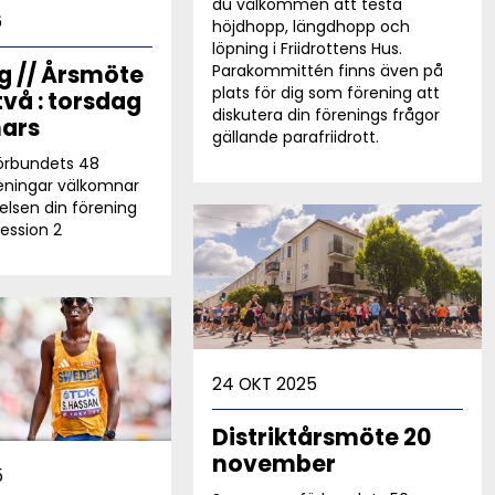
du välkommen att testa
6
höjdhopp, längdhopp och
löpning i Friidrottens Hus.
g // Årsmöte
Parakommittén finns även på
plats för dig som förening att
två : torsdag
diskutera din förenings frågor
ars
gällande parafriidrott.
örbundets 48
eningar välkomnar
elsen din förening
session 2
24 OKT 2025
Distriktårsmöte 20
november
5