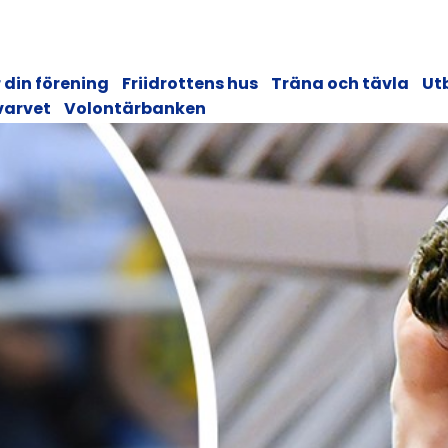
 din förening
Friidrottens hus
Träna och tävla
Ut
varvet
Volontärbanken