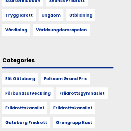
Starterklubben
Svensk Friidrott
Trygg Idrott
Ungdom
Utbildning
Vårdialog
Världsungdomsspelen
Categories
Elit Göteborg
Folksam Grand Prix
Förbundsutveckling
Friidrottsgymnasiet
Friidrottskansliet
Friidrottskansliet
Göteborg Friidrott
Grengrupp Kast