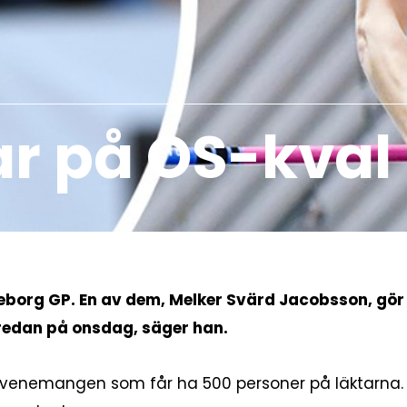
ar på OS-kval
öteborg GP. En av dem, Melker Svärd Jacobsson, gör
i redan på onsdag, säger han.
rtevenemangen som får ha 500 personer på läktarna