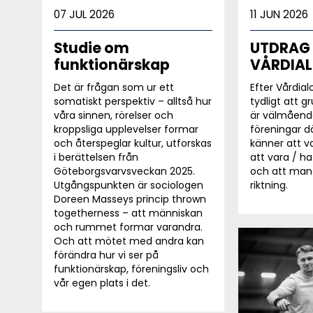
07 JUL 2026
11 JUN 2026
Studie om
UTDRAG
funktionärskap
VÅRDIA
Det är frågan som ur ett
Efter Vårdia
somatiskt perspektiv – alltså hur
tydligt att g
våra sinnen, rörelser och
är välmåend
kroppsliga upplevelser formar
föreningar 
och återspeglar kultur, utforskas
känner att va
i berättelsen från
att vara / 
Göteborgsvarvsveckan 2025.
och att ma
Utgångspunkten är sociologen
riktning.
Doreen Masseys princip thrown
togetherness – att människan
och rummet formar varandra.
Och att mötet med andra kan
förändra hur vi ser på
funktionärskap, föreningsliv och
vår egen plats i det.