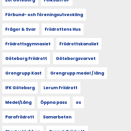
Förbund- och föreningsutveckling
Frågor & Svar
Friidrottens Hus
Friidrottsgymnasiet
Friidrottskansliet
Göteborg Friidrott
Göteborgsvarvet
Grengrupp Kast
Grengrupp medel / lång
IFK Göteborg
Lerum Friidrott
Medel/Lång
Öppna pass
os
Parafriidrott
Samarbeten