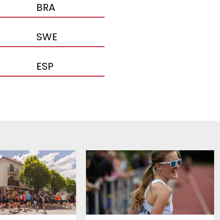
BRA
SWE
ESP