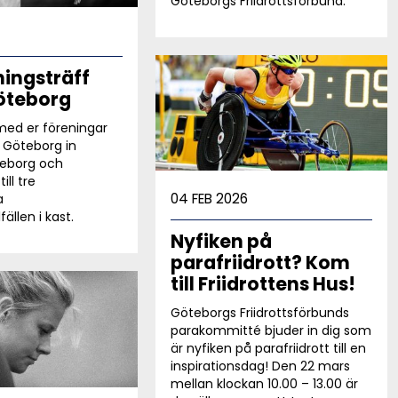
Göteborgs Friidrottsförbund.
ningsträff
Göteborg
 med er föreningar
t Göteborg in
teborg och
ill tre
04 FEB 2026
a
fällen i kast.
Nyfiken på
parafriidrott? Kom
till Friidrottens Hus!
Göteborgs Friidrottsförbunds
parakommitté bjuder in dig som
är nyfiken på parafriidrott till en
inspirationsdag! Den 22 mars
mellan klockan 10.00 – 13.00 är