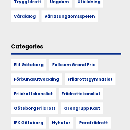
mötet
Trygg Idrott
Ungdom
Utbildning
med
andra
Vårdialog
Världsungdomsspelen
kan
förändra
hur
vi
ser
Categories
på
funktionärskap,
föreningsliv
Elit Göteborg
Folksam Grand Prix
och
vår
egen
Förbundsutveckling
Friidrottsgymnasiet
plats
i
Friidrottskansliet
Friidrottskansliet
det.
Göteborg Friidrott
Grengrupp Kast
11
IFK Göteborg
Nyheter
Parafriidrott
JUN