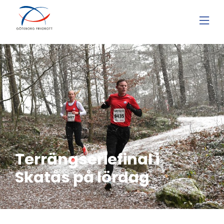
Terrängseriefinal i
Skatås på lördag