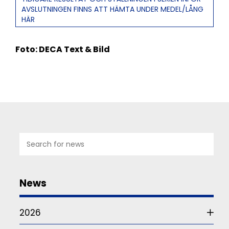
AVSLUTNINGEN FINNS ATT HÄMTA UNDER MEDEL/LÅNG
HÄR
Foto: DECA Text & Bild
07
JUL
2026
News
Studie
om
2026
funktionärskap