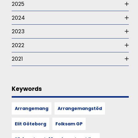
2025
Det
är
2024
frågan
som
2023
ur
ett
somatiskt
2022
perspektiv
–
2021
alltså
hur
våra
sinnen,
rörelser
Keywords
och
kroppsliga
upplevelser
Arrangemang
Arrangemangstöd
formar
och
återspeglar
Elit Göteborg
Folksam GP
kultur,
utforskas