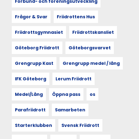
Förbund- och föreningsutveckling
i
berättelsen
från
Frågor & Svar
Friidrottens Hus
Göteborgsvarvsveckan
2025.
Friidrottsgymnasiet
Friidrottskansliet
Utgångspunkten
är
sociologen
Göteborg Friidrott
Göteborgsvarvet
Doreen
Masseys
Grengrupp Kast
Grengrupp medel / lång
princip
thrown
togetherness
IFK Göteborg
Lerum Friidrott
–
att
Medel/Lång
Öppna pass
os
människan
och
rummet
Parafriidrott
Samarbeten
formar
varandra.
Starterklubben
Svensk Friidrott
Och
att