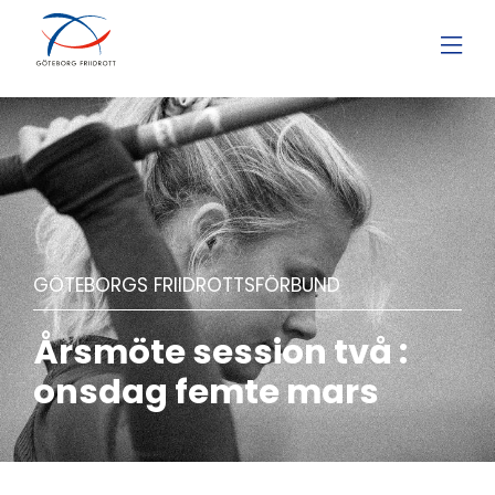
GÖTEBORGS FRIIDROTTSFÖRBUND
Årsmöte session två :
onsdag femte mars