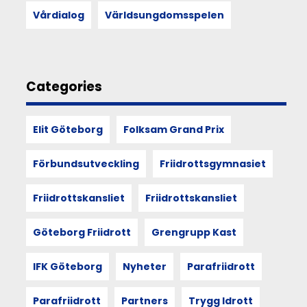
andra
Vårdialog
Världsungdomsspelen
kan
förändra
hur
vi
ser
Categories
på
funktionärskap,
föreningsliv
Elit Göteborg
Folksam Grand Prix
och
vår
egen
Förbundsutveckling
Friidrottsgymnasiet
plats
i
Friidrottskansliet
Friidrottskansliet
det.
Göteborg Friidrott
Grengrupp Kast
11
IFK Göteborg
Nyheter
Parafriidrott
JUN
2026
Parafriidrott
Partners
Trygg Idrott