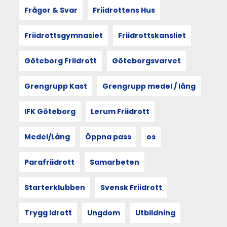
från
Frågor & Svar
Friidrottens Hus
Göteborgsvarvsveckan
2025.
Friidrottsgymnasiet
Friidrottskansliet
Utgångspunkten
är
sociologen
Göteborg Friidrott
Göteborgsvarvet
Doreen
Masseys
Grengrupp Kast
Grengrupp medel / lång
princip
thrown
togetherness
IFK Göteborg
Lerum Friidrott
–
att
Medel/Lång
Öppna pass
os
människan
och
rummet
Parafriidrott
Samarbeten
formar
varandra.
Starterklubben
Svensk Friidrott
Och
att
mötet
Trygg Idrott
Ungdom
Utbildning
med