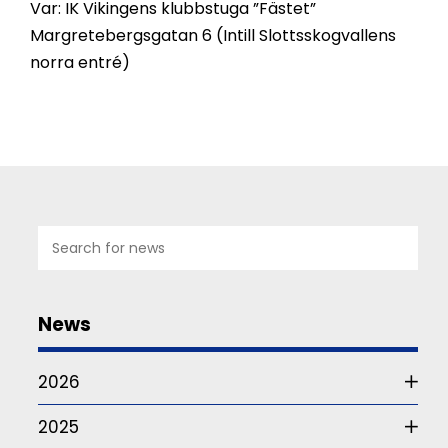
Var: IK Vikingens klubbstuga ”Fästet”
Margretebergsgatan 6 (Intill Slottsskogvallens
norra entré)
07
JUL
2026
News
Studie
om
2026
funktionärskap
2025
Det