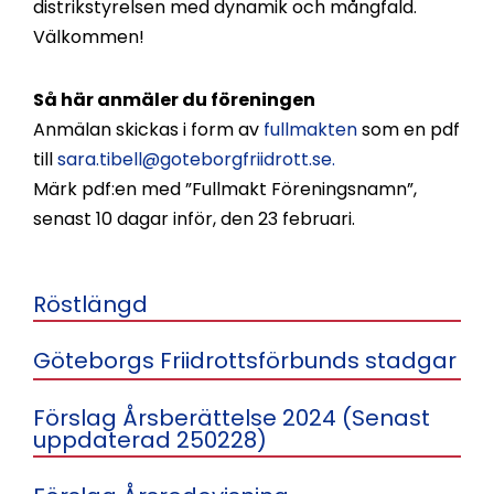
distrikstyrelsen med dynamik och mångfald.
Välkommen!
Så här anmäler du föreningen
Anmälan skickas i form av
fullmakten
som en pdf
till
sara.tibell@goteborgfriidrott.se.
Märk pdf:en med ”Fullmakt Föreningsnamn”,
senast 10 dagar inför, den 23 februari.
Röstlängd
Göteborgs Friidrottsförbunds stadgar
Förslag Årsberättelse 2024 (Senast
uppdaterad 250228)