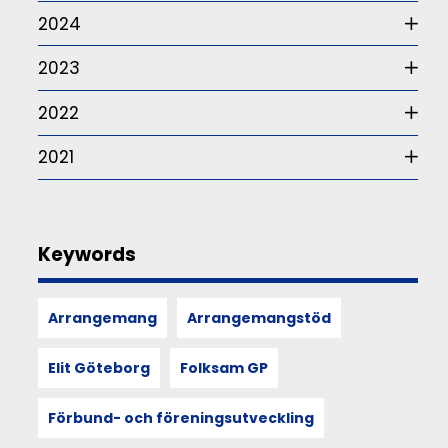
är
2024
frågan
som
2023
ur
ett
somatiskt
2022
perspektiv
–
2021
alltså
hur
våra
sinnen,
rörelser
Keywords
och
kroppsliga
upplevelser
Arrangemang
Arrangemangstöd
formar
och
återspeglar
Elit Göteborg
Folksam GP
kultur,
utforskas
Förbund- och föreningsutveckling
i
berättelsen