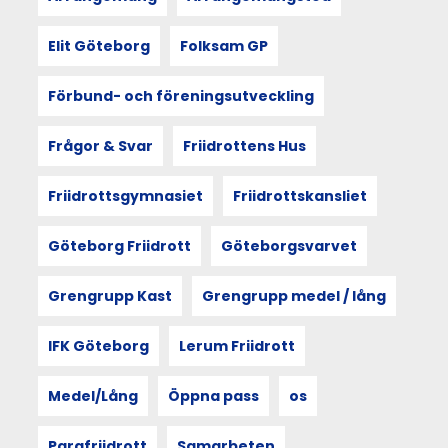
nytt
juniorrekord
Elit Göteborg
Folksam GP
och
”dröm-
Förbund- och föreningsutveckling
9”.
Frågor & Svar
Friidrottens Hus
01
Friidrottsgymnasiet
Friidrottskansliet
FEB
2022
Göteborg Friidrott
Göteborgsvarvet
Säsongsdebuternas
Grengrupp Kast
Grengrupp medel / lång
tid
–
IFK Göteborg
Lerum Friidrott
Jonathan
Grahns
juniorrekord
Medel/Lång
Öppna pass
os
suverän
höjdpunkt
Parafriidrott
Samarbeten