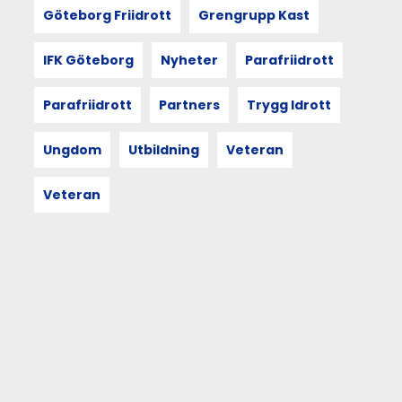
DEC
Göteborg Friidrott
Grengrupp Kast
2021
IFK Göteborg
Nyheter
Parafriidrott
Terrängsäsongen
avslutades
Parafriidrott
Partners
Trygg Idrott
med
EM-
Ungdom
Utbildning
Veteran
medalj
och
terrängseriefinal
Veteran
08
DEC
2021
Terrängseriefinal
i
Skatås