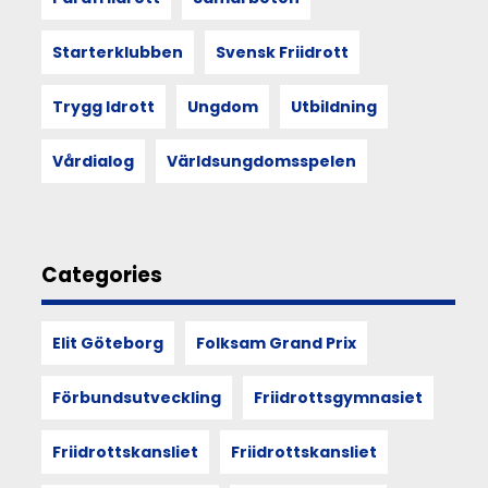
Starterklubben
Svensk Friidrott
07
Trygg Idrott
Ungdom
Utbildning
JAN
2022
Vårdialog
Världsungdomsspelen
Svenskt
rekord
–
topplöpare
Categories
med
nya
chanser
Elit Göteborg
Folksam Grand Prix
på
söndag
Förbundsutveckling
Friidrottsgymnasiet
Friidrottskansliet
Friidrottskansliet
12